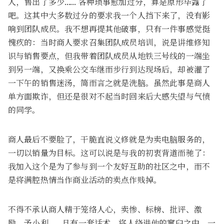
人，售出了多少…… 各种琐事愈加过分，算是原形毕露了
吧。这其中大多数过分的要求我一个人挡下来了，没有影
响到团队成员。我不想再提其他破事，只有一件事感觉挺
愧疚的：当时商人要求召集团队成员培训，说是讲维修知
识与销售要点，但我带着团队成员从地铁三号线的一端坐
到另一端，又换乘公交车继而步行到达现场后，却被灌了
一下午的销售迷汤，简而言之就是洗脑。虽然此事是商人
单方面欺诈，但还是很对不起当时回来后大感失望与气愤
的同学。
商人最后不要脸了，干脆直说义修就是为卖电脑服务的，
一切以销量为目标。这可以说是与我的初衷背道而驰了：
我加入这个是为了参与到一个友好互助的社区之中，而不
是将满腔热情当作商业活动的卖点作贱掉。
不得不承认商人精于笼络人心，卖惨、标榜、批评、激
励、予小利…… 且有一套话术，将人绕进他的窠臼之中，一