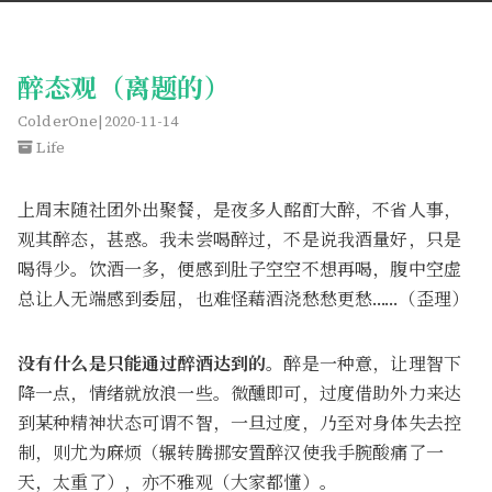
醉态观（离题的）
ColderOne
2020-11-14
Life
上周末随社团外出聚餐，是夜多人酩酊大醉，不省人事，
观其醉态，甚惑。我未尝喝醉过，不是说我酒量好，只是
喝得少。饮酒一多，便感到肚子空空不想再喝，腹中空虚
总让人无端感到委屈，也难怪藉酒浇愁愁更愁……（歪理）
没有什么是只能通过醉酒达到的
。醉是一种意，让理智下
降一点，情绪就放浪一些。微醺即可，过度借助外力来达
到某种精神状态可谓不智，一旦过度，乃至对身体失去控
制，则尤为麻烦（辗转腾挪安置醉汉使我手腕酸痛了一
天，太重了），亦不雅观（大家都懂）。