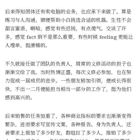
后来得知团体还有卖电脑的业务，也应承下来做了。算是
练习与人沟通，顺便帮助小白挑选合适的机器。生性不会
甜言蜜语，啊哈，感觉有些迟钝，有点傻气。交谈了许
多，感觉 fact 倒不是那么重要，有些时候 feeling 更能让
人埋单，挺滑稽的。
不久就接任做了团队的负责人，周常的义修活动的担子也
渐渐交给了我。当时热情正盛，每次义修必参加，也在努
力促成一届成员的进步。一些朋友稍加引领，便成长得很
快，不出一二月便能担当相当一部分的工作了，挺为他们
感到高兴的。
后来销售的任务加重了，各种商业指标的要求也渐渐变得
繁杂，进而要求写宣传文案，各种报告。身为负责人，还
被要求上报加了多少好友，群组拉了多少人，推销了多少