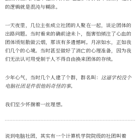
的逻辑就是混沌与糊涂。
一天夜里，几位主张成立社团的人聚在一起，谈论团体的
出路问题。当时看来的确前途未卜，挺害怕倾注了心血的
团体顷刻散做云烟，那该有多遗憾呵。月凉如水，正如我
们几个的心境。当时甚至做好了消亡的心理准备，因为我
们无法认可用受制于人不得自由换来团体的存续。
少年心气，当时几个人建了个群，群名叫：
这逼学校没个
电脑社团是件很他妈奇怪的事
。
我们至少怀揣着一丝理想。
说到电脑社团，其实有一个计算机学院院级的社团叫着