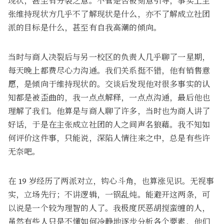
现状，甚至有分裂之意。不管是否被刻意引导，事实上主
张维持现状方几乎不了解现状是什么，亦不了解成立社团
派的目标是什么，甚至有自我高潮的倾向。
当时与商人决裂后与另一校区的负责人几乎聊了一星期，
每天晚上都费尽心力沟通。我们关系挺不错，他有销售意
愿，是倾向于维持现状的。交谈后发现他对很多事实的认
知都是被歪曲的，我一点点解释，一点点沟通，最后他也
理解了我们。他算是与商人聊了许多，当时也为商人讲了
好话，于是在主张成立社团的人之间声名狼藉。我不知如
何评价这件事，只能说，深陷人情往来之中，总是有些许
无奈吧。
在 19 岁经历了两派对立，钩心斗角，也算涨见识。无视事
实，立场先行；不讲逻辑，一锅乱炖。能避开这两条，可
以说是一个较为理智的人了。我极度厌恶胡搅蛮缠的人，
虽然有些人只是不懂如何冷静地逐步分析各个要素，他们