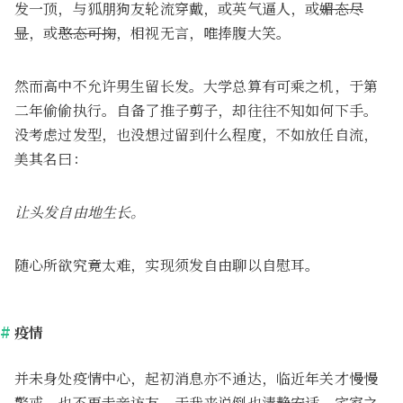
发一顶，与狐朋狗友轮流穿戴，或英气逼人，或
媚态尽
显
，或
憨态可掬
，相视无言，唯捧腹大笑。
然而高中不允许男生留长发。大学总算有可乘之机，于第
二年偷偷执行。自备了推子剪子，却往往不知如何下手。
没考虑过发型，也没想过留到什么程度，不如放任自流，
美其名曰：
让头发自由地生长。
随心所欲究竟太难，实现须发自由聊以自慰耳。
疫情
并未身处疫情中心，起初消息亦不通达，临近年关才慢慢