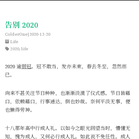
告别 2020
ColderOne
2020-12-20
Life
2020
,
life
2020 逾
弱冠
。冠不敢当，发亦未束，春去冬至，忽然而
已。
向来不甚关注节日种种，也渐渐淡漠了仪式感。节日皆藉
口，依赖藉口，行事通达，倒也妙哉。奈何平淡无事，便
也懒得劳神。
十八那年高中行成人礼。以如今之眼光回望当时，懵懂无
知，愧为成人，又何必行成人礼。如此说不免任性。成人