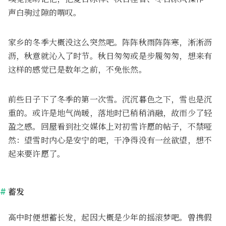
声白驹过隙的喟叹。
家乡的冬季大概没这么突然吧。阵阵秋雨阵阵寒，淅淅沥
沥，秋意就沁入了时节。秋日匆匆或是步履匆匆，想来有
这样的感觉已是数年之前，不免怅然。
前些日子下了冬季的第一次雪。沉沉暮色之下，雪也是沉
重的。或许是地气尚暖，落地时已稍稍消融，故而少了轻
盈之感。回屋看到社交媒体上对初雪许愿的帖子，不禁哑
然：望雪时内心是安宁的吧，干净得没有一丝欲望，想不
起来要许愿了。
蓄发
高中时便想蓄长发，起因大概是少年的摇滚梦吧。曾携假