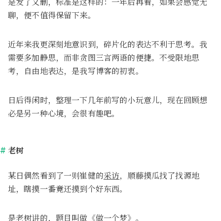
是发了又删，标准是这样的：一年后再看，如果会感觉无
聊，便不值得保留下来。
近年来我更深刻地意识到，碎片化的表达不利于思考。我
需要多加静思，而非贪图三言两语的便捷。不受限地思
考，自由地表达，是我写博客的初衷。
日后得闲时，整理一下几年前写的小玩意儿，现在回顾想
必是另一种心境，会很有趣吧。
老树
某日偶然看到了一则崔健的
采访
，顺藤摸瓜找了找源地
址，瞎摸一番竟还摸到个好东西。
是老树讲的，题目叫做
《做一个梦》
。