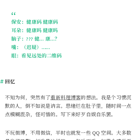
保安：健康码 健康码
耳朵：健康吗 健康吗
脑子：??? 健… 康…？
嘴：（迟疑）……
眼：看见远处的二维码
回忆
不知为何，突然有了
重新料理博客
的想法。我是个习惯沉
默的人，倒不如说是讷言。思绪烂在肚子里，随时间一点
点模糊混杂，怪可惜的。写下来好歹自娱自乐罢。
不玩微博，不用微信，平时也就发一些 QQ 空间。大多数