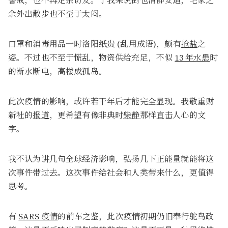
警戒，也不再走亲访友。于我来说倒也清静安适，宅家之
余外出散步也不至于太闷。
口罩和消毒用品一时洛阳纸贵 (乱用成语)，颇有
抢盐
之
姿。不过也不至于慌乱，物资供给充足，不似
13 年水患
时
的断水断电，高楼成孤岛。
此次疫情的影响，或许若干年后才能完全显现。我敬重财
新社的
报道
，更希望有像非典时
柴静
那样直击人心的文
字。
我不认为讲几句全球经济影响，弘扬几下正能量就能将这
次事件带过去。这次事件给社会和人类带来什么，更值得
思考。
有
SARS 疫情
的前车之鉴，此次疫情初期仍旧奉行鸵鸟政