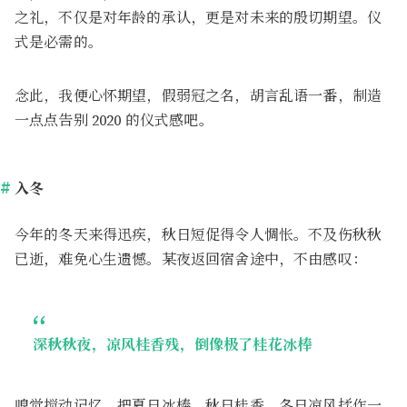
之礼，不仅是对年龄的承认，更是对未来的殷切期望。仪
式是必需的。
念此，我便心怀期望，假弱冠之名，胡言乱语一番，制造
一点点告别 2020 的仪式感吧。
入冬
今年的冬天来得迅疾，秋日短促得令人惆怅。不及伤秋秋
已逝，难免心生遗憾。某夜返回宿舍途中，不由感叹：
深秋秋夜，凉风桂香残，倒像极了桂花冰棒
嗅觉搅动记忆，把夏日冰棒、秋日桂香、冬日凉风揉作一