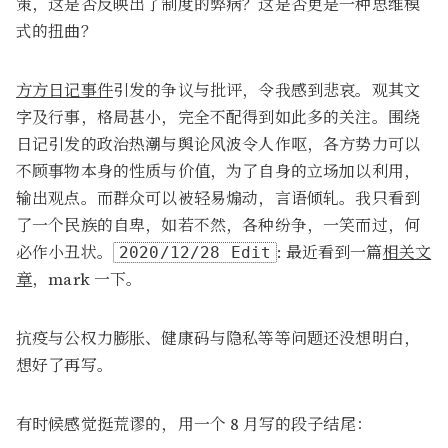
策，这是否反映出了制度的弊病？这是否更是一种思维模
式的扭曲？
方方日记事件
引发的争议与批评，令我感到悲哀。观其文
字及行事，格局甚小，完全不配得到如此多的关注。围绕
日记引发的政治热潮与舆论风波令人作呕，各方势力可以
不顾事物本身的性质与价值，为了自身的立场加以利用，
输出观点。而群众可以被轻易煽动，言语倾轧。我只看到
了一个民族的自卑，如若不然，各种纷争，一笑而过，何
必作小丑状。
: 最近看到一篇
相关文
2020/12/28 Edit
章
，mark 一下。
抗疫与公权力膨胀、健康码与隐私等等问题还没想明白，
想好了再写。
有时候感觉挺荒谬的，用一个 8 月写的段子结尾：