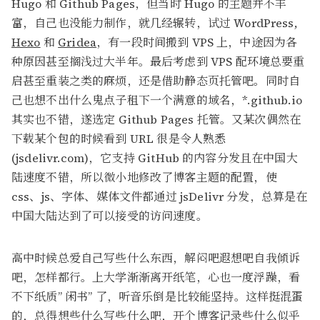
Hugo 和 Github Pages，但当时 Hugo 的主题并不丰
富，自己也没能力制作，就几经辗转，试过 WordPress,
Hexo
和
Gridea
，有一段时间搬到 VPS 上，中途因为各
种原因甚至搁浅过大半年。最后考虑到 VPS 配环境总要重
启甚至重装之类的麻烦，还是借助静态页托管吧。同时自
己也想不出什么鬼点子租下一个满意的域名，*.github.io
其实也不错，遂选定 Github Pages 托管。又某次偶然在
下载某个包的时候看到 URL 很是令人熟悉
(jsdelivr.com)，它支持 GitHub 的内容分发且在中国大
陆速度不错，所以微小地修改了博客主题的配置，使
css、js、字体、媒体文件都通过 jsDelivr 分发，总算是在
中国大陆达到了可以接受的访问速度。
高中时候总爱自己写些什么东西，解闷吧遐想吧自我倾诉
吧，怎样都行。上大学渐渐离开纸笔，心也一度浮躁，看
不下纸质” 闲书” 了，听音乐倒是比较能坚持。这样挺混蛋
的，总得想些什么写些什么吧，开个博客记录些什么似乎