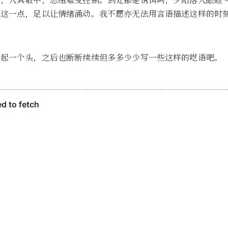
，入其彀中，思绪难受控制。到处都是诱饵呵，夕阳落入眼睑 —
到这一点，足以让情绪涌动。我不愿亦无法用言语描述这样的时
。
。起一个头，之后也断断续续但多多少少写一些这样的呓语吧。