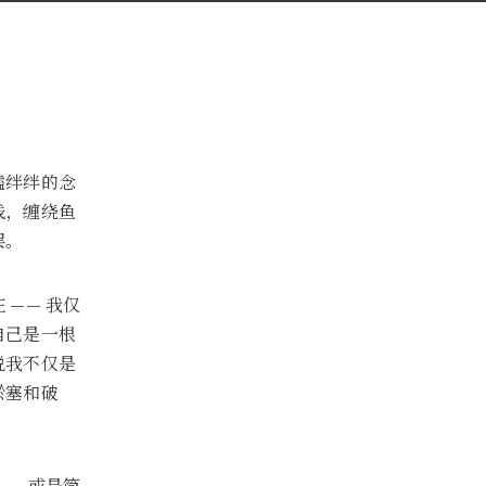
磕绊绊的念
线，缠绕鱼
罢。
—— 我仅
自己是一根
说我不仅是
淤塞和破