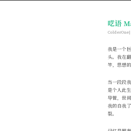
呓语 Ma
ColderOne
我是一个
头。我在
竿，思想的
当一段段我
是个人此
导管，世
我的自我
裂。