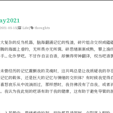
y2021
2021-05-15
Life
thoughts
巨大复杂的反刍机器，脑海翻涌记忆的残渣，碎片组合交织成磕
翻腾的海面上垂钓，无所畏亦无所谓。碎思绪渐渐成熟，攀上渔
手… 化作梦呓。不甘作自言自语，却懒得劳神翻译，权当呓语
未曾经历的记忆震颤我的灵魂时，这共鸣总是让我质疑我的存在 
生记忆的载体，还是巨大的记忆与情绪的交织体？有时候我觉得
间喜怒哀乐从中流淌而过，那样想时，我仿佛没有了自我，或者
了。我认为我此刻的呓语有助于我的健康，这有助于避免导管的